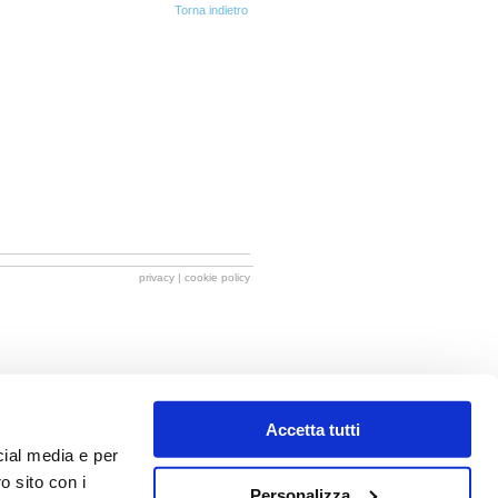
privacy
| cookie policy
Accetta tutti
cial media e per
o sito con i
Personalizza