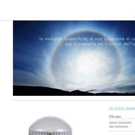
01_GU10_standin
File size
bassa risoluzione
alta risoluzione