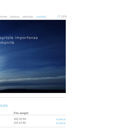
home
privacy
sitemap
contatti
IT
|
EN
g.jpg
File weight
163,33 Kb
scarica
210,10 Kb
scarica