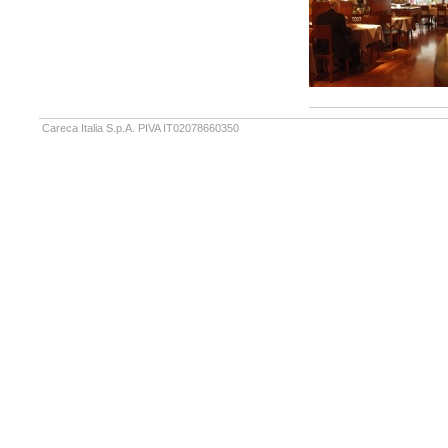
Careca Italia S.p.A. PIVA IT02078660350