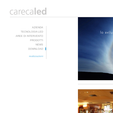
AZIENDA
TECNOLOGIA LED
AREE DI INTERVENTO
PRODOTTI
NEWS
DOWNLOAD
realizzazioni