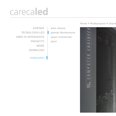
Home
>
Realizzazioni
>
Grand
AZIENDA
aree urbane
TECNOLOGIA LED
grande illuminazione
AREE DI INTERVENTO
spazi commerciali
PRODOTTI
sport
NEWS
DOWNLOAD
realizzazioni