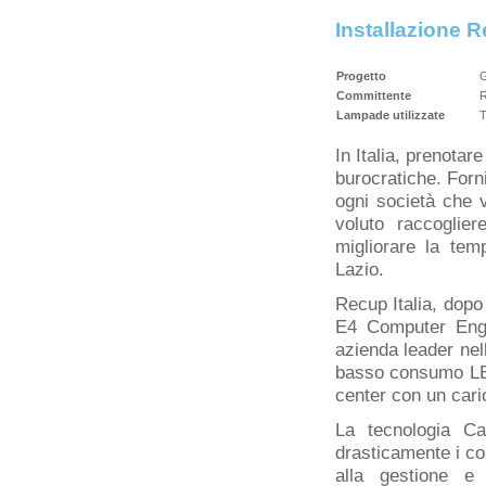
Installazione R
Progetto
G
Committente
R
Lampade utilizzate
T
In Italia, prenotar
burocratiche. Forni
ogni società che 
voluto raccoglie
migliorare la tem
Lazio.
Recup Italia, dopo 
E4 Computer Engin
azienda leader nel
basso consumo LED
center con un cari
La tecnologia Car
drasticamente i co
alla gestione e