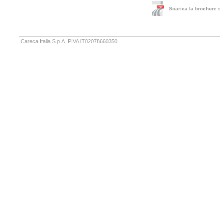
Scarica la brochure s
Careca Italia S.p.A. PIVA IT02078660350