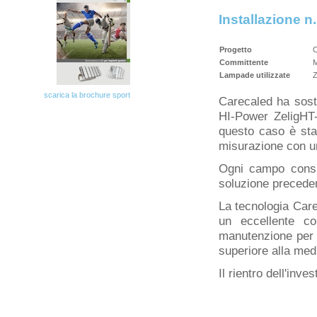
Installazione n
Progetto
C
Committente
M
Lampade utilizzate
Z
scarica la brochure sport
Carecaled ha sosti
HI-Power ZeligHT-
questo caso è sta
misurazione con un
Ogni campo consu
soluzione precede
La tecnologia Car
un eccellente con
manutenzione per 
superiore alla med
Il rientro dell'inve