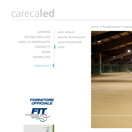
Home
>
Realizzazioni
>
Impian
AZIENDA
aree urbane
TECNOLOGIA LED
grande illuminazione
AREE DI INTERVENTO
spazi commerciali
PRODOTTI
sport
NEWS
DOWNLOAD
realizzazioni